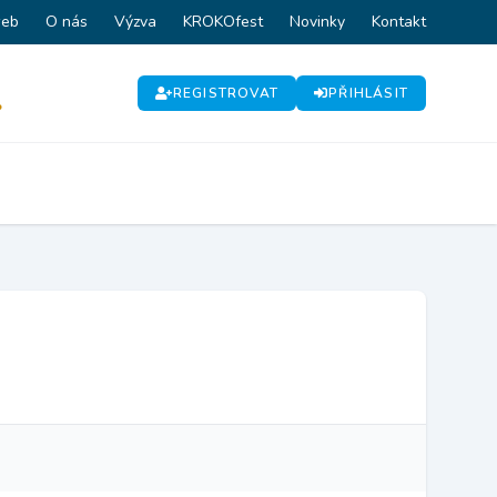
web
O nás
Výzva
KROKOfest
Novinky
Kontakt
REGISTROVAT
PŘIHLÁSIT
P