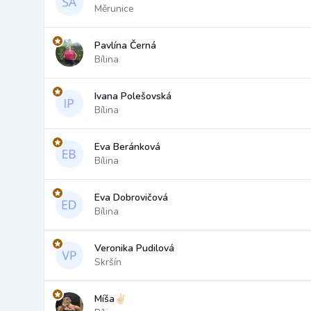
Měrunice
Pavlína Černá
Bílina
Ivana Polešovská
Bílina
Eva Beránková
Bílina
Eva Dobrovičová
Bílina
Veronika Pudilová
Skršín
Míša✌🏻