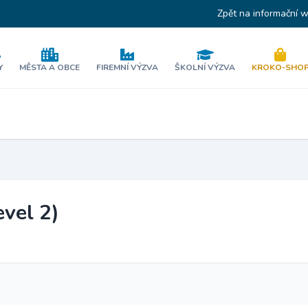
Zpět na informační 
Y
MĚSTA A OBCE
FIREMNÍ VÝZVA
ŠKOLNÍ VÝZVA
KROKO-SHO
vel 2)