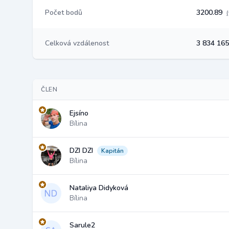
Počet bodů
3200.89
Celková vzdálenost
3 834 16
ČLEN
Ejsíno
Bílina
DZI DZI
Kapitán
Bílina
Nataliya Didyková
Bílina
Sarule2