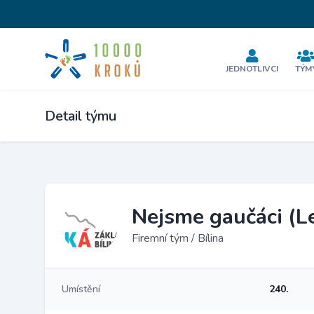
JEDNOTLIVCI
TÝM
Detail týmu
Nejsme gaučáci (Le
Firemní tým / Bílina
Umístění
240.