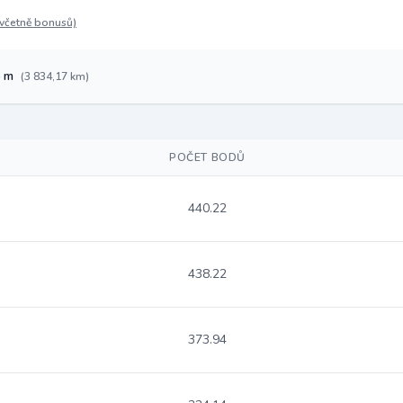
(včetně bonusů)
5 m
(3 834,17 km)
POČET BODŮ
440.22
438.22
373.94