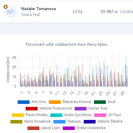
Natalie Tomanova
13.51
39 987 m
(39,99 
Stará Huť
Porovnání ušlé vzdálenosti mezi členy týmu