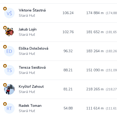
Viktorie Šťastná
106.24
174 884 m
(174,88
Stará Huť
Jakub Lojín
102.76
181 652 m
(181,65
Stará Huť
Eliška Doleželová
96.32
183 264 m
(183,26
Stará Huť
Tereza Seidlová
88.21
151 090 m
(151,09
Stará Huť
Kryštof Zahout
81.21
218 265 m
(218,27
Stará Huť
Radek Toman
54.88
111 614 m
(111,61
Stará Huť