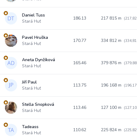
Daniel Tuss
186.13
217 815 m
(217,82
Stará Huť
Pavel Hruška
170.77
334 812 m
(334,81
Stará Huť
Aneta Dynžíková
165.46
379 876 m
(379,88
Stará Huť
Jiří Paul
113.75
196 168 m
(196,17
Stará Huť
Stella Snopková
113.46
127 100 m
(127,10
Stará Huť
Tadeass
110.62
225 824 m
(225,82
Stará Huť