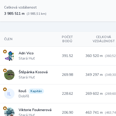
Celková vzdálenost
3 985 511 m
(3 985,51 km)
POČET
CELKOVÁ
ČLEN
BODŮ
VZDÁLENOST
Adri Vico
391.52
360 520 m
(360,52
Stará Huť
Štěpánka Kosová
269.98
349 297 m
(349,30
Stará Huť
Ilouš
Kapitán
228.62
269 602 m
(269,60
Dobříš
Viktorie Fouknerová
206.90
463 741 m
(463,74
Stará Huť