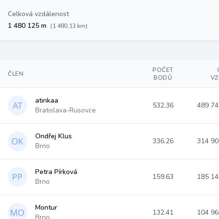
Celková vzdálenost
1 480 125 m
(1 480,13 km)
POČET
ČLEN
BODŮ
VZ
atinkaa
532.36
489 7
Bratislava-Rusovce
Ondřej Klus
336.26
314 9
Brno
Petra Pírková
159.63
185 1
Brno
Montur
132.41
104 9
Brno