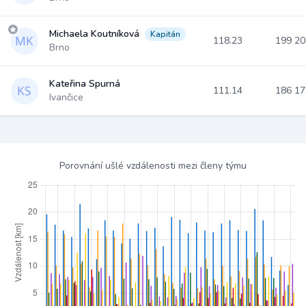
Michaela Koutníková
Kapitán
118.23
199 2
Brno
Kateřina Spurná
111.14
186 1
Ivančice
Porovnání ušlé vzdálenosti mezi členy týmu