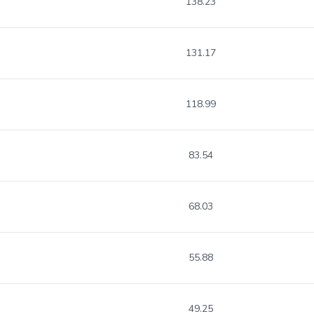
138.23
131.17
118.99
83.54
68.03
55.88
49.25