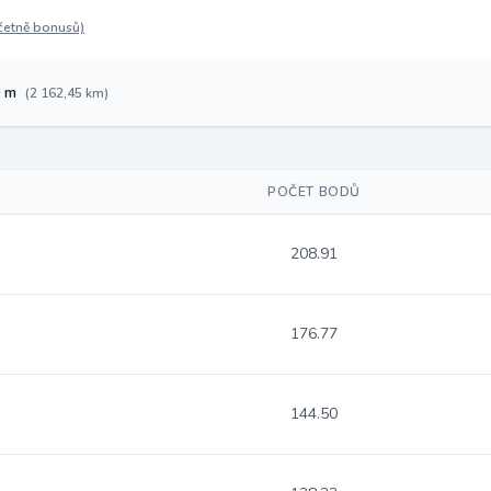
četně bonusů)
0 m
(2 162,45 km)
POČET BODŮ
208.91
176.77
144.50