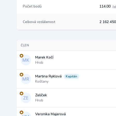
Počet bodů
114.00
(v
Celková vzdálenost
2 162 45
ČLEN
Marek Kočí
Hrob
Martina Ryklová
Kapitán
Košťany
Zelíček
Hrob
Veronika Majerová