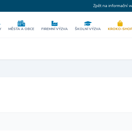
Zpět na informační 
Y
MĚSTA A OBCE
FIREMNÍ VÝZVA
ŠKOLNÍ VÝZVA
KROKO-SHO