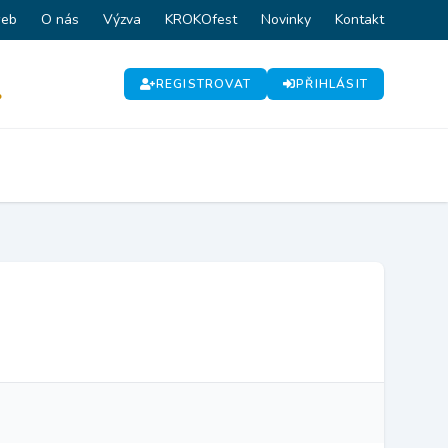
web
O nás
Výzva
KROKOfest
Novinky
Kontakt
REGISTROVAT
PŘIHLÁSIT
P