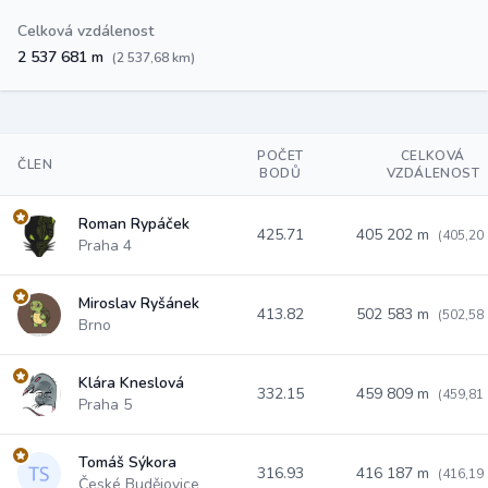
Celková vzdálenost
2 537 681 m
(2 537,68 km)
POČET
CELKOVÁ
ČLEN
BODŮ
VZDÁLENOST
Roman Rypáček
425.71
405 202 m
(405,20
Praha 4
Miroslav Ryšánek
413.82
502 583 m
(502,58
Brno
Klára Kneslová
332.15
459 809 m
(459,81
Praha 5
Tomáš Sýkora
316.93
416 187 m
(416,19
České Budějovice