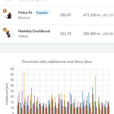
Petra St.
Kapitán
291.67
471 100 m
(471,10
Beroun
Markéta Dvořáková
231.79
282 800 m
(282,80
Nižbor
Porovnání ušlé vzdálenosti mezi členy týmu