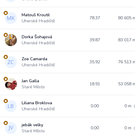
Matouš Kroutil
78.37
80 605 
Uherské Hradiště
Dorka Šohajová
39.87
83 017 
Uherské Hradiště
Zoe Camarda
35.92
76 513 
Uherské Hradiště
Jan Galla
18.91
53 058 
Staré Město
Liliana Broklova
0.00
0 m
Uherské Hradiště
jebák velky
0.00
0 m
Staré Město