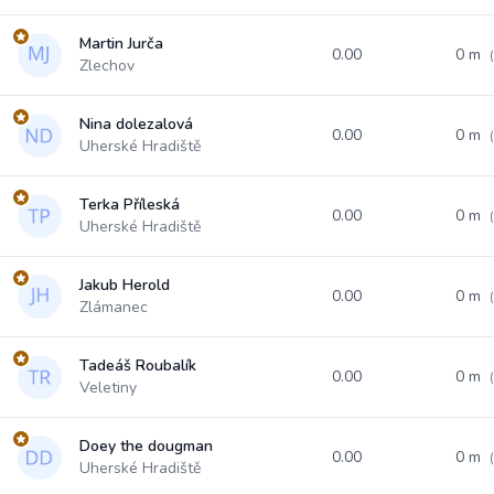
Martin Jurča
0.00
0 m
Zlechov
Nina dolezalová
0.00
0 m
Uherské Hradiště
Terka Příleská
0.00
0 m
Uherské Hradiště
Jakub Herold
0.00
0 m
Zlámanec
Tadeáš Roubalík
0.00
0 m
Veletiny
Doey the dougman
0.00
0 m
Uherské Hradiště