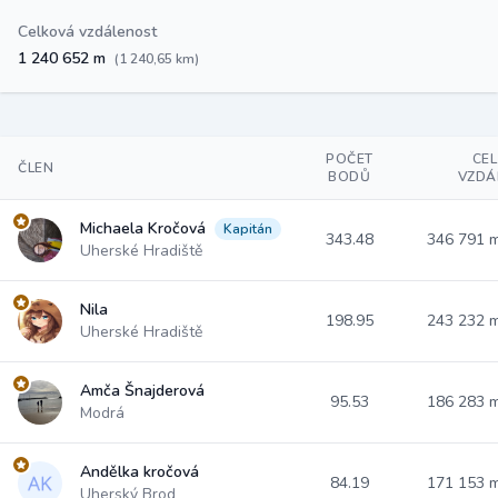
Celková vzdálenost
1 240 652 m
(1 240,65 km)
POČET
CE
ČLEN
BODŮ
VZDÁ
Michaela Kročová
Kapitán
343.48
346 791 
Uherské Hradiště
Nila
198.95
243 232 
Uherské Hradiště
Amča Šnajderová
95.53
186 283 
Modrá
Andělka kročová
84.19
171 153 
Uherský Brod