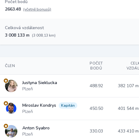
Počet bodů
2663.48
(včetně bonusů)
Celková vzdálenost
3 008 133 m
(3 008,13 km)
POČET
CEL
ČLEN
BODŮ
VZDÁ
Justyna Sieklucka
488.92
382 107 
Plzeň
Miroslav Kondrys
Kapitán
450.50
401 544 
Plzeň
Anton Syabro
330.03
433 410 
Plzeň