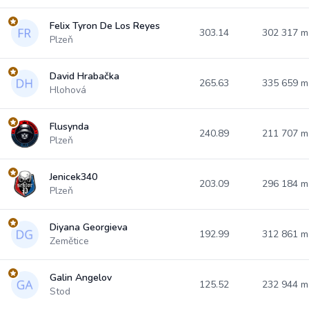
Felix Tyron De Los Reyes
303.14
302 317 
Plzeň
David Hrabačka
265.63
335 659 
Hlohová
Flusynda
240.89
211 707 
Plzeň
Jenicek340
203.09
296 184 
Plzeň
Diyana Georgieva
192.99
312 861 
Zemětice
Galin Angelov
125.52
232 944 
Stod