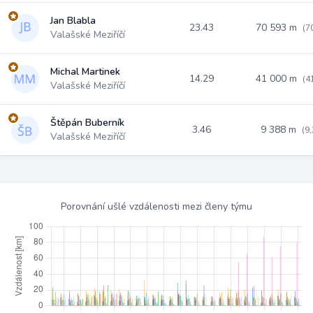
Jan Blabla
23.43
70 593 m
(7
Valašské Meziříčí
Michal Martinek
14.29
41 000 m
(4
Valašské Meziříčí
Štěpán Buberník
3.46
9 388 m
(9
Valašské Meziříčí
Porovnání ušlé vzdálenosti mezi členy týmu