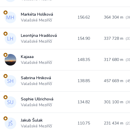
Markéta Holíková
156.62
364 304 m
(3
Valašské Meziříčí
Leontýna Hradilová
154.90
337 728 m
(3
Valašské Meziříčí
Kajaaa
148.35
317 680 m
(3
Valašské Meziříčí
Sabrina Hniková
138.85
457 669 m
(4
Valašské Meziříčí
Sophie Ullrichová
134.82
301 100 m
(3
Valašské Meziříčí
Jakub Šulak
110.75
231 434 m
(2
Valašské Meziříčí