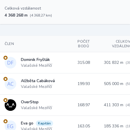
Celková vzdálenost
4 368 268 m
(4 368,27 km)
POČET
CELKO
ČLEN
BODŮ
VZDÁLEN
Dominik Fryšták
315.08
301 832 m
(3
Valašské Meziříčí
Alžběta Cabáková
199.93
505 000 m
(5
Valašské Meziříčí
OverStop
168.97
411 303 m
(4
Valašské Meziříčí
Eva go
Kapitán
163.05
185 336 m
(1
Valašské Meziříčí