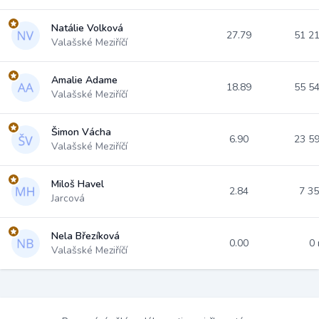
Natálie Volková
27.79
51 2
Valašské Meziříčí
Amalie Adame
18.89
55 5
Valašské Meziříčí
Šimon Vácha
6.90
23 5
Valašské Meziříčí
Miloš Havel
2.84
7 3
Jarcová
Nela Březíková
0.00
0
Valašské Meziříčí