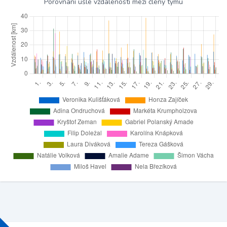
Porovnání ušlé vzdálenosti mezi členy týmu