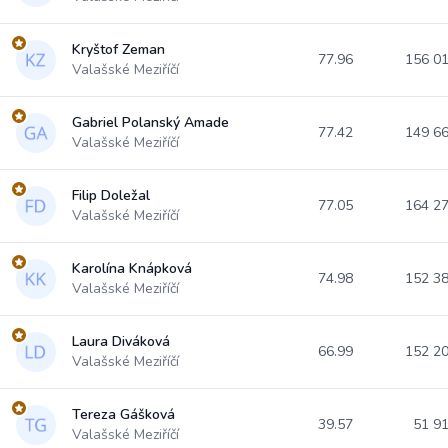
Kryštof Zeman
77.96
156 0
Valašské Meziříčí
Gabriel Polanský Amade
77.42
149 6
Valašské Meziříčí
Filip Doležal
77.05
164 2
Valašské Meziříčí
Karolína Knápková
74.98
152 3
Valašské Meziříčí
Laura Diváková
66.99
152 2
Valašské Meziříčí
Tereza Gášková
39.57
51 9
Valašské Meziříčí