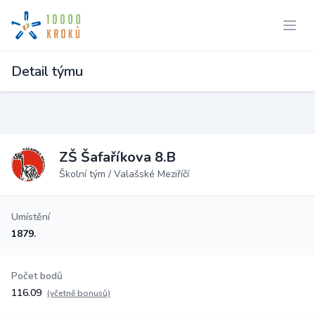
Detail týmu
ZŠ Šafaříkova 8.B
Školní tým / Valašské Meziříčí
Umístění
1879.
Počet bodů
116.09
(včetně bonusů)