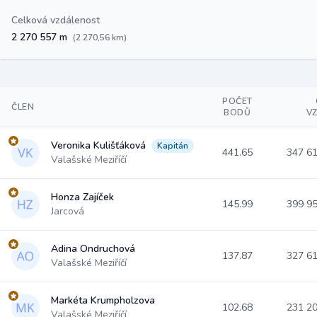
Celková vzdálenost
2 270 557 m
(2 270,56 km)
POČET
ČLEN
BODŮ
V
Veronika Kulišťáková
Kapitán
441.65
347 6
Valašské Meziříčí
Honza Zajíček
145.99
399 9
Jarcová
Adina Ondruchová
137.87
327 6
Valašské Meziříčí
Markéta Krumpholzova
102.68
231 2
Valašské Meziříčí