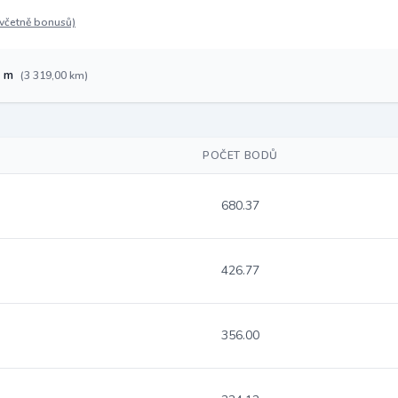
(včetně bonusů)
7 m
(3 319,00 km)
POČET BODŮ
680.37
426.77
356.00