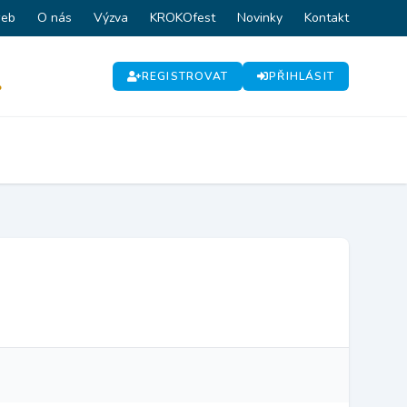
web
O nás
Výzva
KROKOfest
Novinky
Kontakt
REGISTROVAT
PŘIHLÁSIT
P