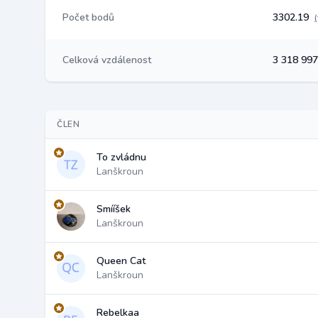
Počet bodů
3302.19
Celková vzdálenost
3 318 99
ČLEN
To zvládnu
Lanškroun
Smííšek
Lanškroun
Queen Cat
Lanškroun
Rebelkaa