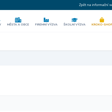
Zpět na informační 
Y
MĚSTA A OBCE
FIREMNÍ VÝZVA
ŠKOLNÍ VÝZVA
KROKO-SHO