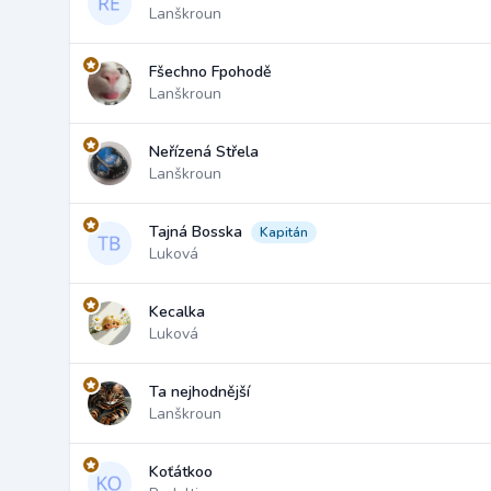
Lanškroun
Fšechno Fpohodě
Lanškroun
Neřízená Střela
Lanškroun
Tajná Bosska
Kapitán
Luková
Kecalka
Luková
Ta nejhodnější
Lanškroun
Koťátkoo