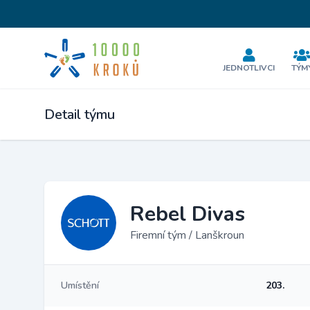
JEDNOTLIVCI
TÝM
Detail týmu
Rebel Divas
Firemní tým / Lanškroun
Umístění
203.