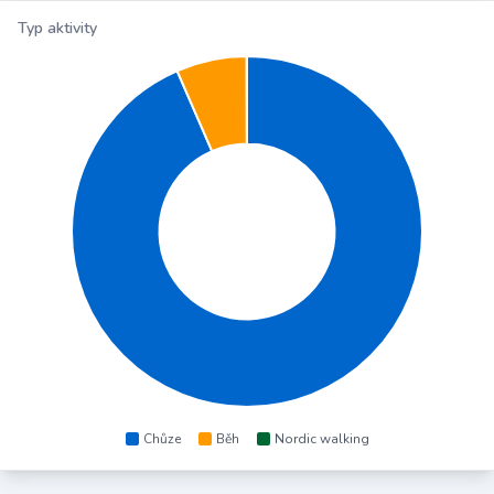
Typ aktivity
Chůze
Běh
Nordic walking