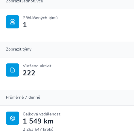
Zobrazit jednotlivce
Přihlášených týmů
1
Zobrazit týmy
Vloženo aktivit
222
Průměrně 7 denně
Celková vzdálenost
1 549 km
2 263 647 kroků