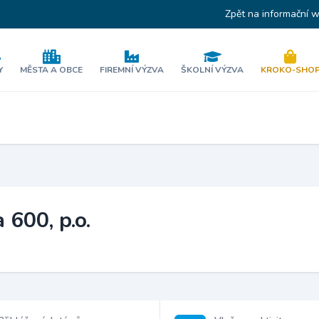
Zpět na informační 
Y
MĚSTA A OBCE
FIREMNÍ VÝZVA
ŠKOLNÍ VÝZVA
KROKO-SHO
 600, p.o.