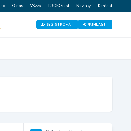
web
O nás
Výzva
KROKOfest
Novinky
Kontakt
REGISTROVAT
PŘIHLÁSIT
P