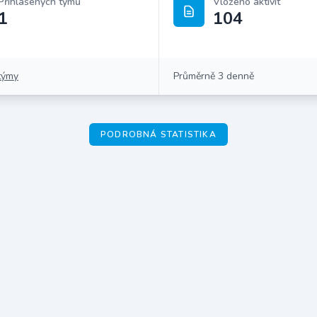
Přihlášených týmů
Vloženo aktivit
1
104
týmy
Průměrně 3 denně
PODROBNÁ STATISTIKA