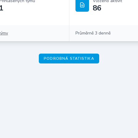
Přihlášených týmů
Vloženo aktivit
1
86
týmy
Průměrně 3 denně
PODROBNÁ STATISTIKA