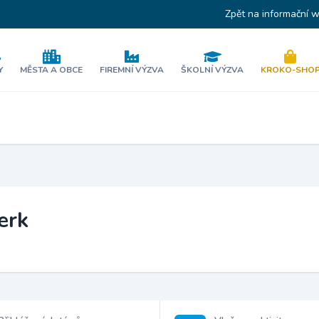
Zpět na informační 
Y
MĚSTA A OBCE
FIREMNÍ VÝZVA
ŠKOLNÍ VÝZVA
KROKO-SHO
erk