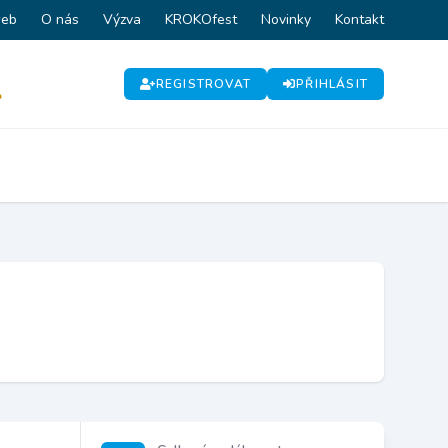
web
O nás
Výzva
KROKOfest
Novinky
Kontakt
REGISTROVAT
PŘIHLÁSIT
P