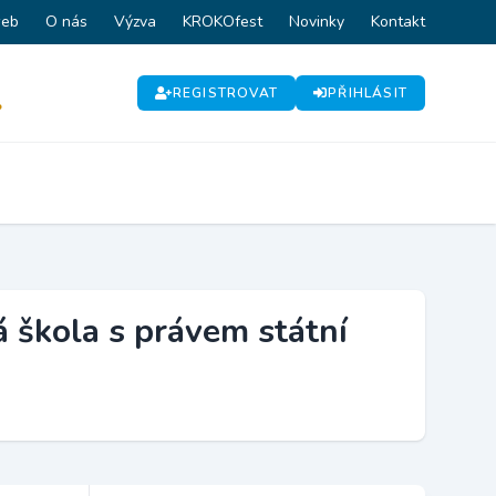
web
O nás
Výzva
KROKOfest
Novinky
Kontakt
REGISTROVAT
PŘIHLÁSIT
P
á škola s právem státní