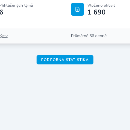
Přihlášených týmů
Vloženo aktivit
6
1 690
týmy
Průměrně 56 denně
PODROBNÁ STATISTIKA