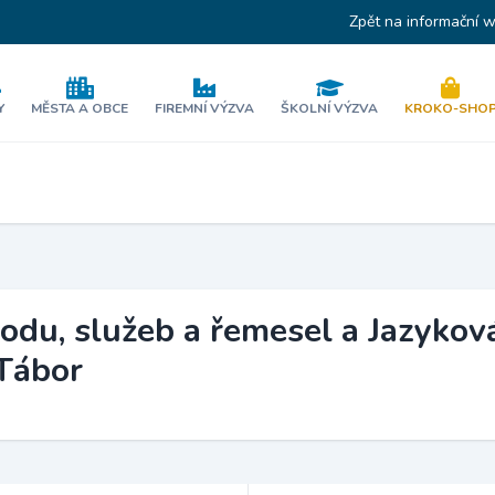
Zpět na informační 
Y
MĚSTA A OBCE
FIREMNÍ VÝZVA
ŠKOLNÍ VÝZVA
KROKO-SHO
odu, služeb a řemesel a Jazykov
 Tábor