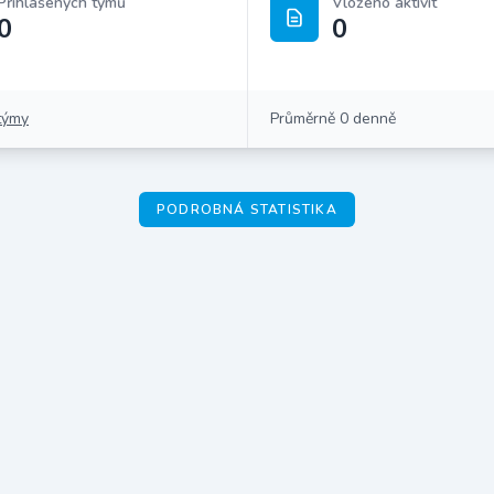
Přihlášených týmů
Vloženo aktivit
0
0
týmy
Průměrně 0 denně
PODROBNÁ STATISTIKA