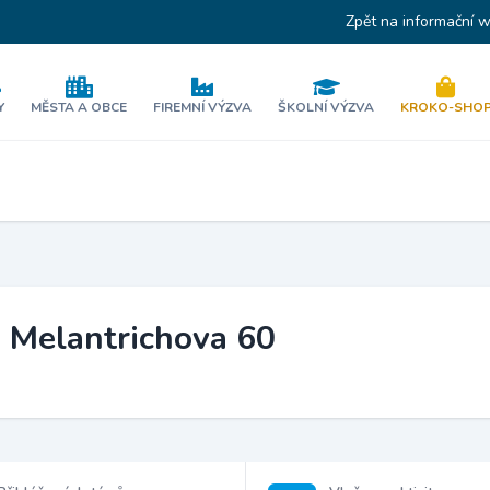
Zpět na informační 
Y
MĚSTA A OBCE
FIREMNÍ VÝZVA
ŠKOLNÍ VÝZVA
KROKO-SHO
, Melantrichova 60