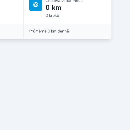
Celková vzdálenost
0 km
0 kroků
Průměrně 0 km denně