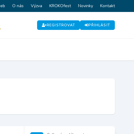
web
O nás
Výzva
KROKOfest
Novinky
Kontakt
REGISTROVAT
PŘIHLÁSIT
P