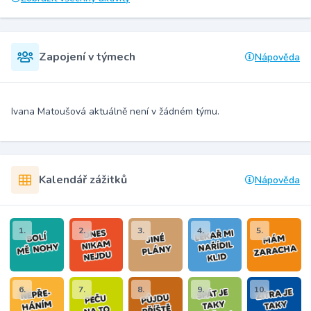
Zapojení v týmech
Nápověda
Ivana Matoušová aktuálně není v žádném týmu.
Kalendář zážitků
Nápověda
1.
2.
3.
4.
5.
6.
7.
8.
9.
10.