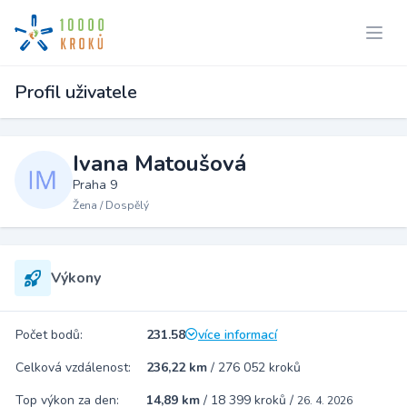
Profil uživatele
Ivana Matoušová
Praha 9
Žena / Dospělý
Výkony
Počet bodů:
231.58
více informací
Celková vzdálenost:
236,22 km
/
276 052 kroků
Top výkon za den:
14,89 km
/
18 399 kroků
/
26. 4. 2026