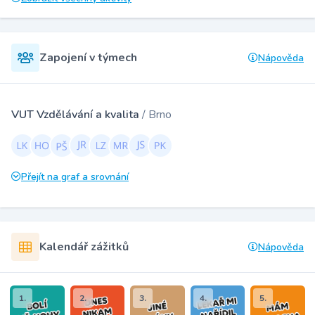
Zapojení v týmech
Nápověda
VUT Vzdělávání a kvalita
/ Brno
Přejít na graf a srovnání
Kalendář zážitků
Nápověda
1.
2.
3.
4.
5.