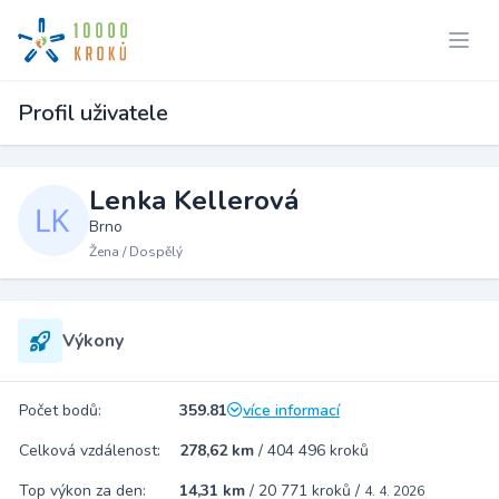
Profil uživatele
Lenka Kellerová
Brno
Žena / Dospělý
Výkony
Počet bodů:
359.81
více informací
Celková vzdálenost:
278,62 km
/
404 496 kroků
Top výkon za den:
14,31 km
/
20 771 kroků
/
4. 4. 2026