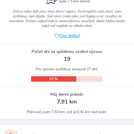
Ujdu 7.5 km denně
Chůze nebo běh jsou mou denní náplní. Prošmejdím celé okolí, kam
potřebuji, tam dojdu. Své okolí znám jako své tlapky a nic nového mi
neunikne. Ovšem odpočinek je samozřejmou součástí, takže žádný podiv,
když mě najdete se někde válet.
Chci tričko!
Počet dní se splněnou osobní výzvou
19
Pro splnění potřebuji alespoň 27 dní.
63 %
Můj denní průměr
7,91 km
Plánoval jsem 7,50 km, což je 0,41 km nad plán.