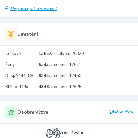
Přejít na graf a srovnání
Umístění
Celkově:
13857.
z celkem 26320
Ženy:
9343.
z celkem 17611
Dospělí 41-69:
9345.
z celkem 12450
BMI pod 25:
4346.
z celkem 12625
Osobní výzva
Nápověda
Jsem Kočka