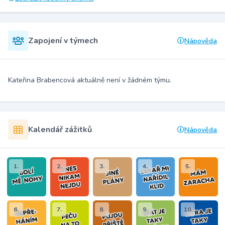
Zapojení v týmech
Nápověda
Kateřina Brabencová aktuálně není v žádném týmu.
Kalendář zážitků
Nápověda
1.
2.
3.
4.
5.
6.
7.
8.
9.
10.