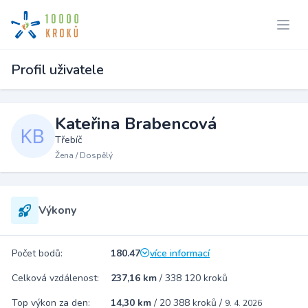
Profil uživatele
Kateřina Brabencová
Třebíč
Žena / Dospělý
Výkony
Počet bodů:
180.47
více informací
Celková vzdálenost:
237,16 km
/
338 120 kroků
Top výkon za den:
14,30 km
/
20 388 kroků
/
9. 4. 2026