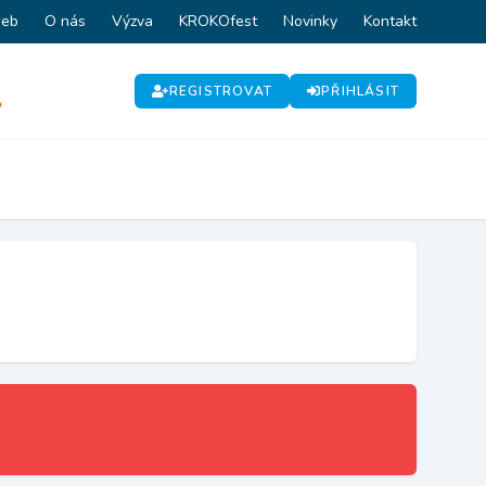
web
O nás
Výzva
KROKOfest
Novinky
Kontakt
REGISTROVAT
PŘIHLÁSIT
P