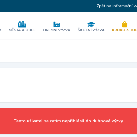
Zpět na informační 
Y
MĚSTA A OBCE
FIREMNÍ VÝZVA
ŠKOLNÍ VÝZVA
KROKO-SHO
Tento uživatel se zatím nepřihlásil do dubnové výzvy.