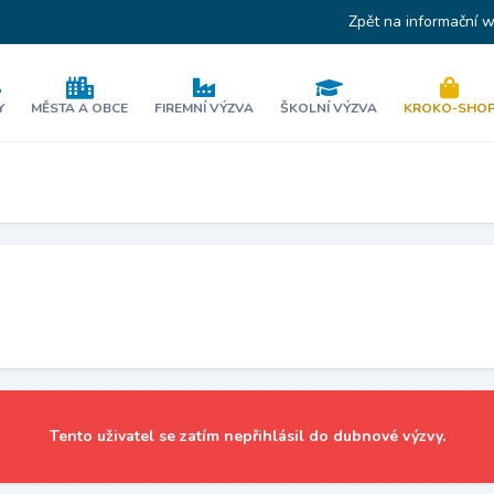
Zpět na informační 
Y
MĚSTA A OBCE
FIREMNÍ VÝZVA
ŠKOLNÍ VÝZVA
KROKO-SHO
Tento uživatel se zatím nepřihlásil do dubnové výzvy.