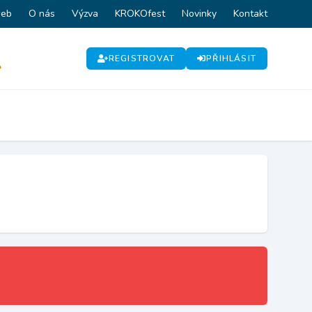
web
O nás
Výzva
KROKOfest
Novinky
Kontakt
REGISTROVAT
PŘIHLÁSIT
P