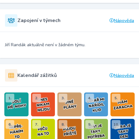
Zapojení v týmech
Nápověda
Jiří Randák aktuálně není v žádném týmu.
Kalendář zážitků
Nápověda
1.
2.
3.
4.
5.
6.
7.
8.
9.
10.