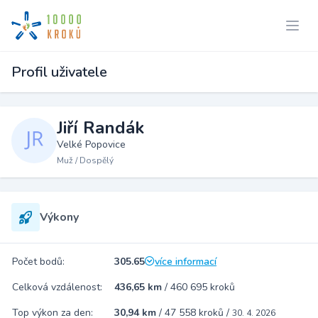
Profil uživatele
Jiří Randák
Velké Popovice
Muž / Dospělý
Výkony
Počet bodů:
305.65
více informací
Celková vzdálenost:
436,65 km
/
460 695 kroků
Top výkon za den:
30,94 km
/
47 558 kroků
/
30. 4. 2026