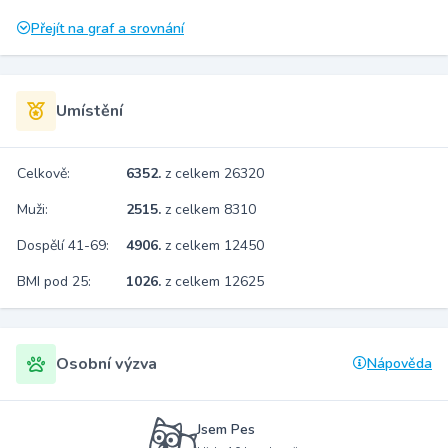
Přejít na graf a srovnání
Umístění
Celkově:
6352.
z celkem 26320
Muži:
2515.
z celkem 8310
Dospělí 41-69:
4906.
z celkem 12450
BMI pod 25:
1026.
z celkem 12625
Osobní výzva
Nápověda
Jsem Pes