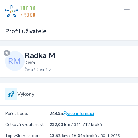
Profil uživatele
Radka M
Děčín
Žena / Dospělý
Výkony
Počet bodů:
249.95
více informací
Celková vzdálenost:
232,00 km
/
311 712 kroků
Top výkon za den:
13,52 km
/
16 645 kroků
/
30. 4. 2026