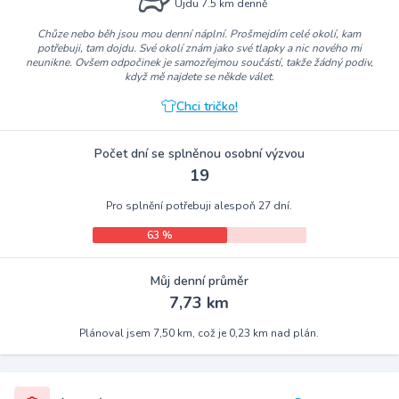
Ujdu 7.5 km denně
Chůze nebo běh jsou mou denní náplní. Prošmejdím celé okolí, kam
potřebuji, tam dojdu. Své okolí znám jako své tlapky a nic nového mi
neunikne. Ovšem odpočinek je samozřejmou součástí, takže žádný podiv,
když mě najdete se někde válet.
Chci tričko!
Počet dní se splněnou osobní výzvou
19
Pro splnění potřebuji alespoň 27 dní.
63 %
Můj denní průměr
7,73 km
Plánoval jsem 7,50 km, což je 0,23 km nad plán.