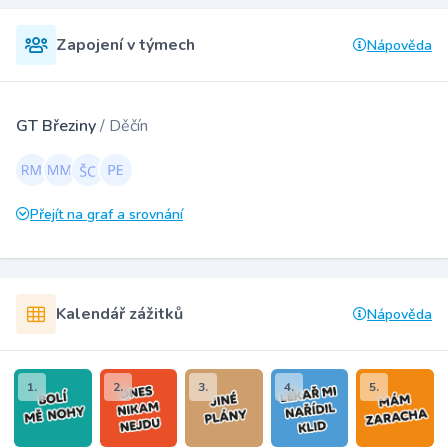
Zapojení v týmech
Nápověda
GT Březiny
/ Děčín
Přejít na graf a srovnání
Kalendář zážitků
Nápověda
1.
2.
3.
4.
5.