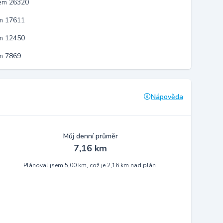
kem 26320
em 17611
em 12450
m 7869
Nápověda
Můj denní průměr
7,16 km
Plánoval jsem 5,00 km, což je 2,16 km nad plán.