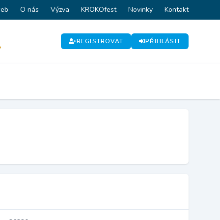
web
O nás
Výzva
KROKOfest
Novinky
Kontakt
REGISTROVAT
PŘIHLÁSIT
P