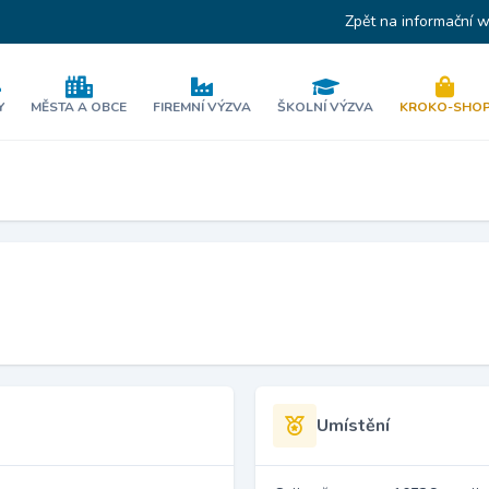
Zpět na informační 
Y
MĚSTA A OBCE
FIREMNÍ VÝZVA
ŠKOLNÍ VÝZVA
KROKO-SHO
Umístění