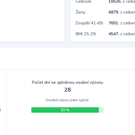
Celkově:
10536.
z cel
Ženy:
6879.
z celk
Dospělí 41-69:
7651.
z celk
BMI 25-29:
4547.
z celke
Počet dní se splněnou osobní výzvou
28
Osobní výzvu jsem splnil.
.
93 %
ž