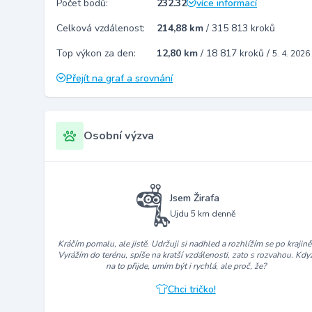
Počet bodů:
232.32
více informací
Celková vzdálenost:
214,88 km
/
315 813 kroků
Top výkon za den:
12,80 km
/
18 817 kroků
/
5. 4. 2026
Přejít na graf a srovnání
Osobní výzva
Jsem Žirafa
Ujdu 5 km denně
Kráčím pomalu, ale jistě. Udržuji si nadhled a rozhlížím se po krajině
Vyrážím do terénu, spíše na kratší vzdálenosti, zato s rozvahou. Kdy
na to přijde, umím být i rychlá, ale proč, že?
Chci tričko!