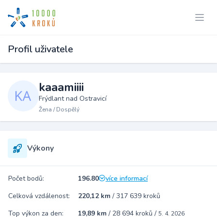
Profil uživatele
kaaamiiii
Frýdlant nad Ostravicí
Žena / Dospělý
Výkony
Počet bodů:
196.80
více informací
Celková vzdálenost:
220,12 km
/
317 639 kroků
Top výkon za den:
19,89 km
/
28 694 kroků
/
5. 4. 2026