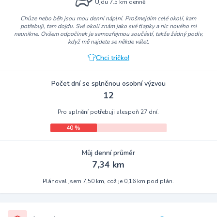
Ujdu 7.5 km denně
Chůze nebo běh jsou mou denní náplní. Prošmejdím celé okolí, kam
potřebuji, tam dojdu. Své okolí znám jako své tlapky a nic nového mi
neunikne. Ovšem odpočinek je samozřejmou součástí, takže žádný podiv,
když mě najdete se někde válet.
Chci tričko!
Počet dní se splněnou osobní výzvou
12
Pro splnění potřebuji alespoň 27 dní.
40 %
Můj denní průměr
7,34 km
Plánoval jsem 7,50 km, což je 0,16 km pod plán.