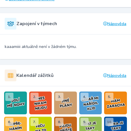
Zapojení v týmech
Nápověda
kaaamiiii aktuálně není v žádném týmu.
Kalendář zážitků
Nápověda
1.
2.
3.
4.
5.
6.
7.
8.
9.
10.