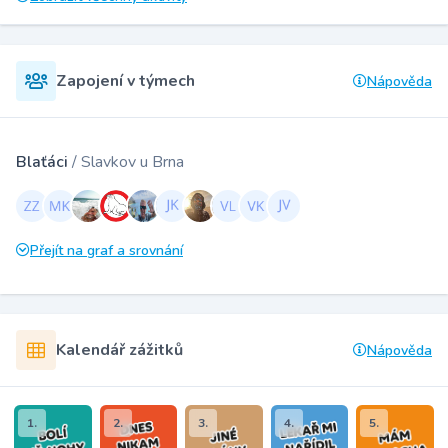
Zapojení v týmech
Nápověda
Blaťáci
/ Slavkov u Brna
Přejít na graf a srovnání
Kalendář zážitků
Nápověda
1.
2.
3.
4.
5.