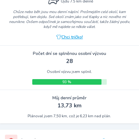
Ujdu 7.5 km denně
Chůze nebo běh jsou mou denní náplní. Prošmejdím celé okolí, kam
potřebuji, tam dojdu. Své okolí znám jako své tlapky a nic nového mi
neunikne. Ovšem odpočinek je samozřejmou součástí, takže žádný podiv,
když mě najdete se někde válet.
Chci tričko!
Počet dní se splněnou osobní výzvou
28
Osobní výzvu jsem splnil.
93 %
Můj denní průměr
13,73 km
Plánoval jsem 7,50 km, což je 6,23 km nad plán.