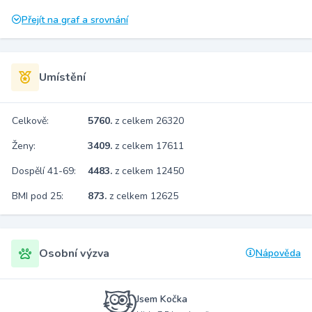
Přejít na graf a srovnání
Umístění
Celkově:
5760.
z celkem 26320
Ženy:
3409.
z celkem 17611
Dospělí 41-69:
4483.
z celkem 12450
BMI pod 25:
873.
z celkem 12625
Osobní výzva
Nápověda
Jsem Kočka