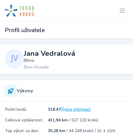
Profil uživatele
Jana Vedralová
Bílina
Žena / Dospělý
Výkony
Počet bodů:
318.47
více informací
Celková vzdálenost:
411,94 km
/
527 120 kroků
Top výkon za den:
35,28 km
/
44 248 kroků
/
30. 4. 2026