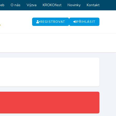
web
O nás
Výzva
KROKOfest
Novinky
Kontakt
REGISTROVAT
PŘIHLÁSIT
P