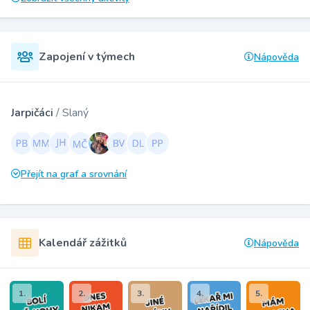
Zapojení v týmech
Nápověda
Jarpičáci
/ Slaný
Přejít na graf a srovnání
Kalendář zážitků
Nápověda
1.
2.
3.
4.
5.