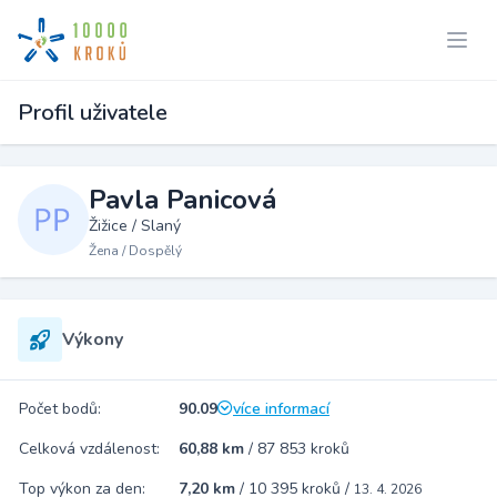
Profil uživatele
Pavla Panicová
Žižice / Slaný
Žena / Dospělý
Výkony
Počet bodů:
90.09
více informací
Celková vzdálenost:
60,88 km
/
87 853 kroků
Top výkon za den:
7,20 km
/
10 395 kroků
/
13. 4. 2026