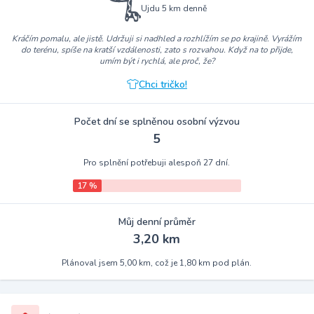
Ujdu 5 km denně
Kráčím pomalu, ale jistě. Udržuji si nadhled a rozhlížím se po krajině. Vyrážím
do terénu, spíše na kratší vzdálenosti, zato s rozvahou. Když na to přijde,
umím být i rychlá, ale proč, že?
Chci tričko!
Počet dní se splněnou osobní výzvou
5
Pro splnění potřebuji alespoň 27 dní.
17 %
Můj denní průměr
3,20 km
Plánoval jsem 5,00 km, což je 1,80 km pod plán.