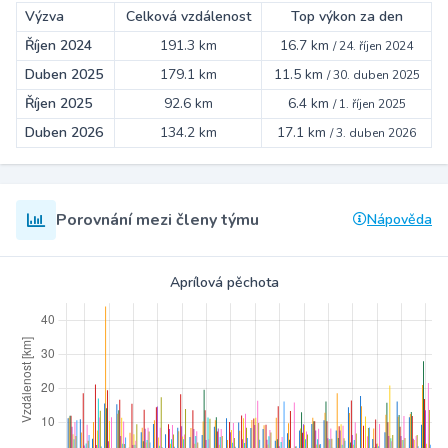
Výzva
Celková vzdálenost
Top výkon za den
Říjen 2024
191.3 km
16.7 km
/
24. říjen 2024
Duben 2025
179.1 km
11.5 km
/
30. duben 2025
Říjen 2025
92.6 km
6.4 km
/
1. říjen 2025
Duben 2026
134.2 km
17.1 km
/
3. duben 2026
Porovnání mezi členy týmu
Nápověda
Aprílová pěchota