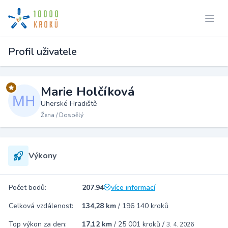
Profil uživatele
Marie Holčíková
Uherské Hradiště
Žena / Dospělý
Výkony
Počet bodů:
207.94
více informací
Celková vzdálenost:
134,28 km
/
196 140 kroků
Top výkon za den:
17,12 km
/
25 001 kroků
/
3. 4. 2026