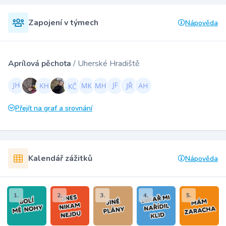
Zapojení v týmech
Nápověda
Aprílová pěchota
/ Uherské Hradiště
Přejít na graf a srovnání
Kalendář zážitků
Nápověda
1.
2.
3.
4.
5.