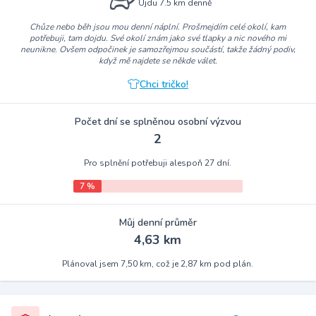
Ujdu 7.5 km denně
Chůze nebo běh jsou mou denní náplní. Prošmejdím celé okolí, kam
potřebuji, tam dojdu. Své okolí znám jako své tlapky a nic nového mi
neunikne. Ovšem odpočinek je samozřejmou součástí, takže žádný podiv,
když mě najdete se někde válet.
Chci tričko!
Počet dní se splněnou osobní výzvou
2
Pro splnění potřebuji alespoň 27 dní.
7 %
Můj denní průměr
4,63 km
Plánoval jsem 7,50 km, což je 2,87 km pod plán.