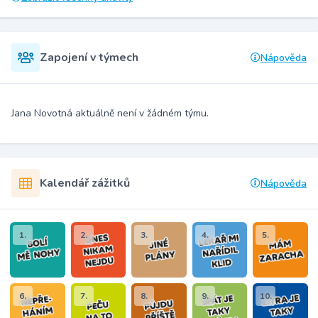
Zapojení v týmech
Nápověda
Jana Novotná aktuálně není v žádném týmu.
Kalendář zážitků
Nápověda
1.
2.
3.
4.
5.
6.
7.
8.
9.
10.