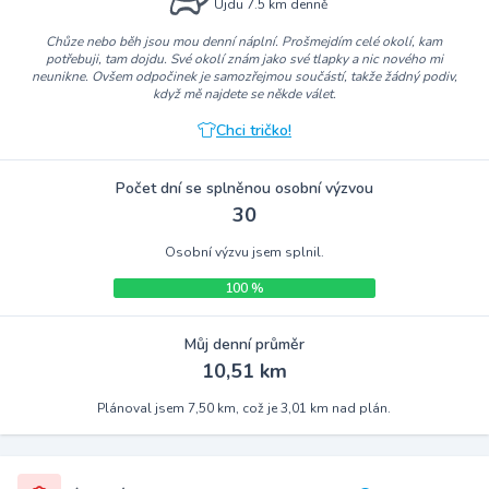
Ujdu 7.5 km denně
Chůze nebo běh jsou mou denní náplní. Prošmejdím celé okolí, kam
potřebuji, tam dojdu. Své okolí znám jako své tlapky a nic nového mi
neunikne. Ovšem odpočinek je samozřejmou součástí, takže žádný podiv,
když mě najdete se někde válet.
Chci tričko!
Počet dní se splněnou osobní výzvou
30
Osobní výzvu jsem splnil.
100 %
Můj denní průměr
10,51 km
Plánoval jsem 7,50 km, což je 3,01 km nad plán.