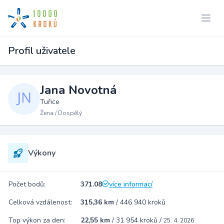
Profil uživatele
Jana Novotná
Tuřice
Žena / Dospělý
Výkony
Počet bodů:
371.08
více informací
Celková vzdálenost:
315,36 km
/
446 940 kroků
Top výkon za den:
22,55 km
/
31 954 kroků
/
25. 4. 2026