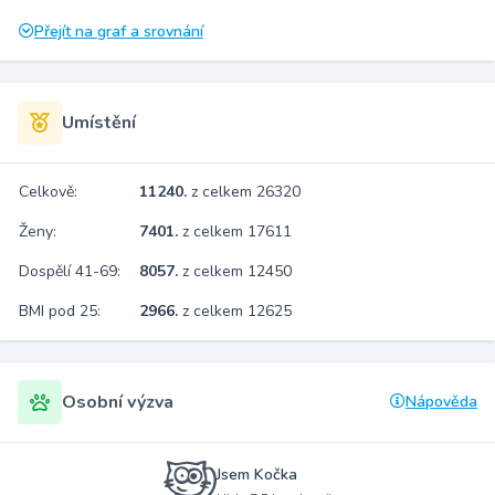
Přejít na graf a srovnání
Umístění
Celkově:
11240.
z celkem 26320
Ženy:
7401.
z celkem 17611
Dospělí 41-69:
8057.
z celkem 12450
BMI pod 25:
2966.
z celkem 12625
Osobní výzva
Nápověda
Jsem Kočka