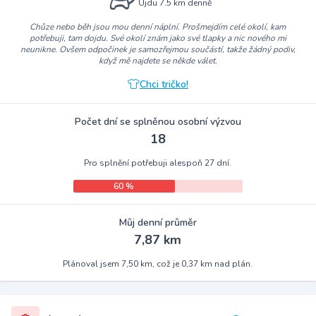
Ujdu 7.5 km denně
Chůze nebo běh jsou mou denní náplní. Prošmejdím celé okolí, kam
potřebuji, tam dojdu. Své okolí znám jako své tlapky a nic nového mi
neunikne. Ovšem odpočinek je samozřejmou součástí, takže žádný podiv,
když mě najdete se někde válet.
Chci tričko!
Počet dní se splněnou osobní výzvou
18
Pro splnění potřebuji alespoň 27 dní.
60 %
Můj denní průměr
7,87 km
Plánoval jsem 7,50 km, což je 0,37 km nad plán.