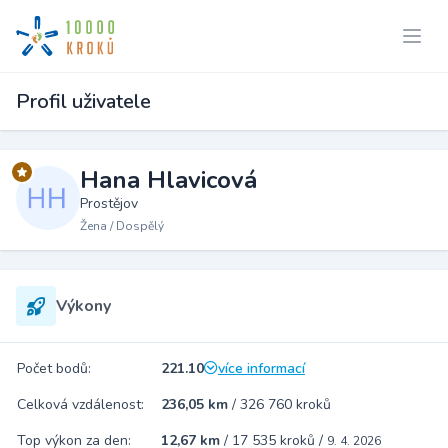
Profil uživatele
Hana Hlavicová
Prostějov
Žena / Dospělý
Výkony
Počet bodů:
221.10
více informací
Celková vzdálenost:
236,05 km
/
326 760 kroků
Top výkon za den:
12,67 km
/
17 535 kroků
/
9. 4. 2026