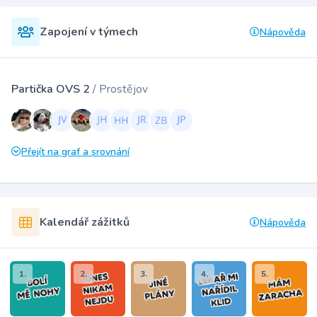
Zapojení v týmech
Nápověda
Partička OVS 2
/ Prostějov
Přejít na graf a srovnání
Kalendář zážitků
Nápověda
1.
2.
3.
4.
5.