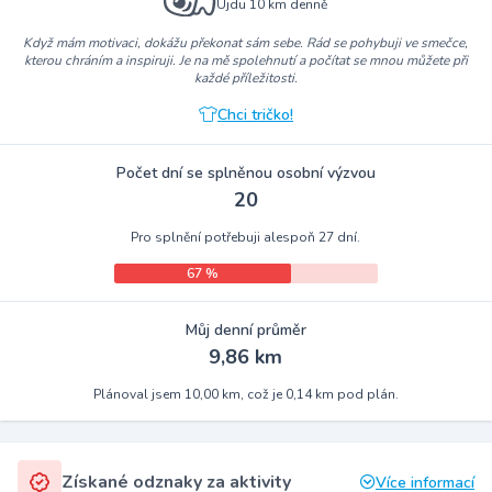
Ujdu 10 km denně
Když mám motivaci, dokážu překonat sám sebe. Rád se pohybuji ve smečce,
kterou chráním a inspiruji. Je na mě spolehnutí a počítat se mnou můžete při
každé příležitosti.
Chci tričko!
Počet dní se splněnou osobní výzvou
20
Pro splnění potřebuji alespoň 27 dní.
67 %
Můj denní průměr
9,86 km
Plánoval jsem 10,00 km, což je 0,14 km pod plán.
Získané odznaky za aktivity
Více informací