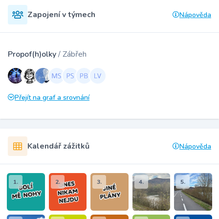
Zapojení v týmech
Nápověda
Propof(h)olky
/ Zábřeh
Přejít na graf a srovnání
Kalendář zážitků
Nápověda
1.
2.
3.
4.
5.