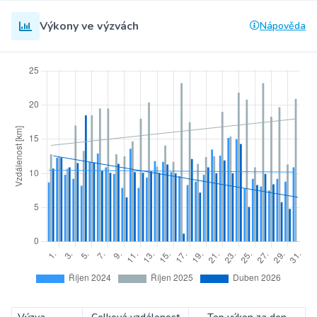
Výkony ve výzvách
Nápověda