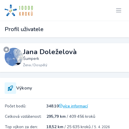
Profil uživatele
Jana Doleželovà
Šumperk
Žena / Dospělý
Výkony
Počet bodů:
348.10
více informací
Celková vzdálenost:
295,79 km
/
409 456 kroků
Top výkon za den:
18,52 km
/
25 635 kroků
/
5. 4. 2026