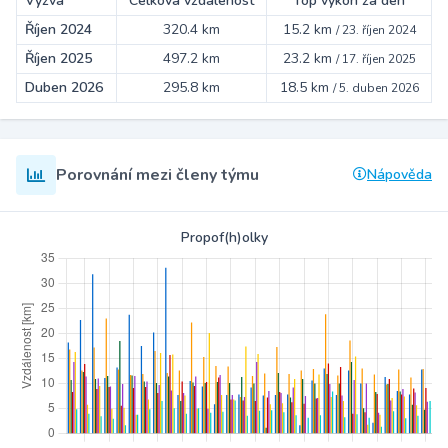
Výzva
Celková vzdálenost
Top výkon za den
Říjen 2024
320.4 km
15.2 km
/
23. říjen 2024
Říjen 2025
497.2 km
23.2 km
/
17. říjen 2025
Duben 2026
295.8 km
18.5 km
/
5. duben 2026
Porovnání mezi členy týmu
Nápověda
Propof(h)olky