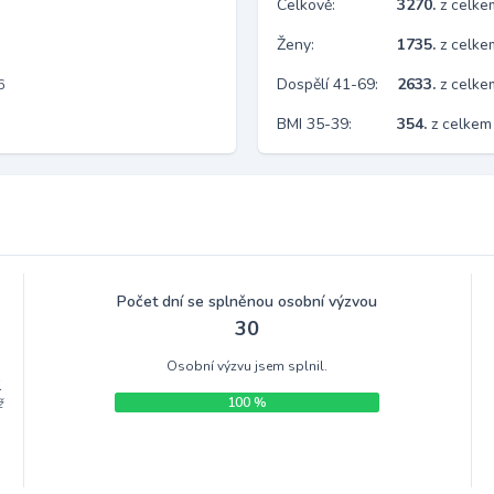
Celkově:
3270.
z celk
Ženy:
1735.
z celk
Dospělí 41-69:
2633.
z celk
6
BMI 35-39:
354.
z celkem
Počet dní se splněnou osobní výzvou
30
Osobní výzvu jsem splnil.
.
100 %
ž