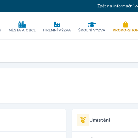
Zpět na informační 
Y
MĚSTA A OBCE
FIREMNÍ VÝZVA
ŠKOLNÍ VÝZVA
KROKO-SHO
Umístění