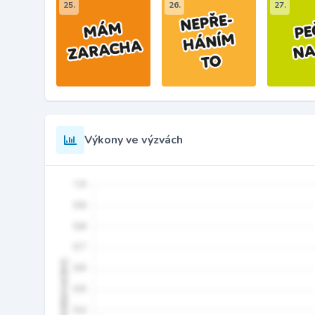
25.
26.
27.
Výkony ve výzvách