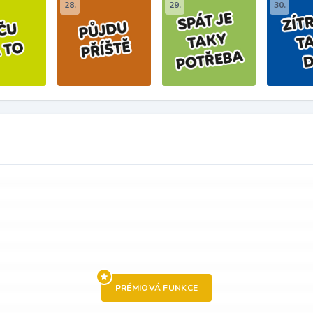
28.
29.
30.
PRÉMIOVÁ FUNKCE