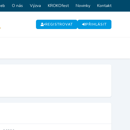
web
O nás
Výzva
KROKOfest
Novinky
Kontakt
REGISTROVAT
PŘIHLÁSIT
P