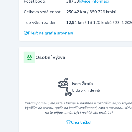
Počet bodů:
387.33
více informací
Celková vzdálenost:
250,42 km
/
350 726 kroků
Top výkon za den:
12,94 km
/
18 120 kroků
/
28. 4. 202
Přejít na graf a srovnání
Osobní výzva
Jsem Žirafa
Ujdu 5 km denně
Kráčím pomalu, ale jistě. Udržuji si nadhled a rozhlížím se po krajině
Vyrážím do terénu, spíše na kratší vzdálenosti, zato s rozvahou. Kdy
na to přijde, umím být i rychlá, ale proč, že?
Chci tričko!