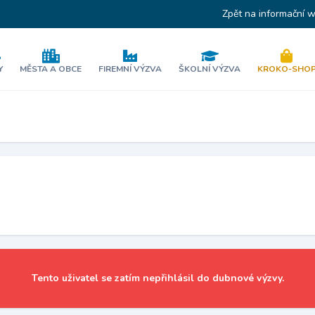
Zpět na informační 
Y
MĚSTA A OBCE
FIREMNÍ VÝZVA
ŠKOLNÍ VÝZVA
KROKO-SHO
Tento uživatel se zatím nepřihlásil do dubnové výzvy.