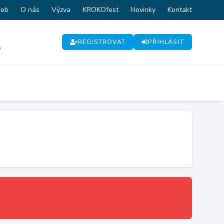
web
O nás
Výzva
KROKOfest
Novinky
Kontakt
REGISTROVAT
PŘIHLÁSIT
P