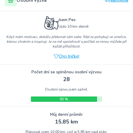
Osobní výzva
Nápověda
Jsem Pes
Ujdu 10 km denně
Když mám motivaci, dokážu překonat sám sebe. Rád se pohybuji ve smečce,
kterou chráním a inspiruji. Je na mě spolehnutí a počítat se mnou můžete při
každé příležitosti.
Chci tričko!
Počet dní se splněnou osobní výzvou
28
Osobní výzvu jsem splnil.
93 %
Můj denní průměr
15,85 km
Plánoval jsem 10,00 km, což je 5,85 km nad plán.