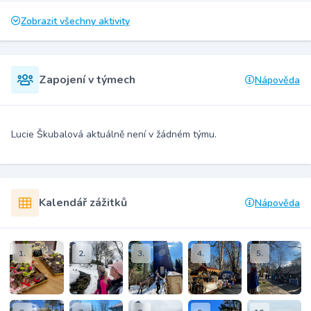
Zobrazit všechny aktivity
Zapojení v týmech
Nápověda
Lucie Škubalová aktuálně není v žádném týmu.
Kalendář zážitků
Nápověda
1.
2.
3.
4.
5.