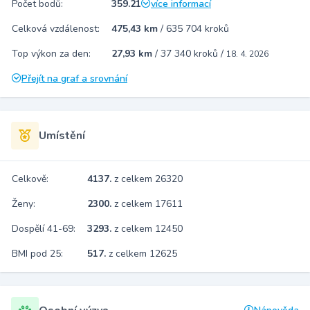
Počet bodů:
359.21
více informací
Celková vzdálenost:
475,43 km
/
635 704 kroků
Top výkon za den:
27,93 km
/
37 340 kroků
/
18. 4. 2026
Přejít na graf a srovnání
Umístění
Celkově:
4137.
z celkem 26320
Ženy:
2300.
z celkem 17611
Dospělí 41-69:
3293.
z celkem 12450
BMI pod 25:
517.
z celkem 12625