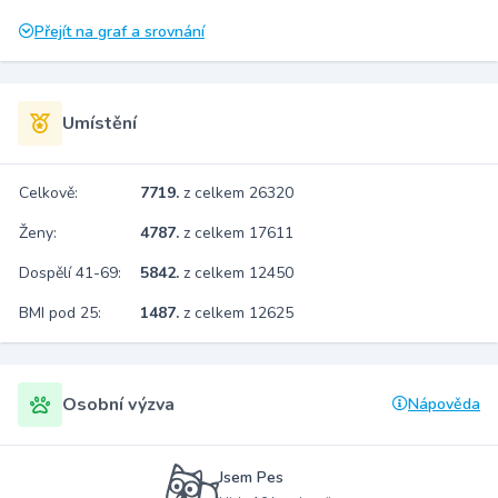
Přejít na graf a srovnání
Umístění
Celkově:
7719.
z celkem 26320
Ženy:
4787.
z celkem 17611
Dospělí 41-69:
5842.
z celkem 12450
BMI pod 25:
1487.
z celkem 12625
Osobní výzva
Nápověda
Jsem Pes