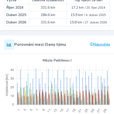
Výzva
Celková vzdálenost
Top výkon za den
Říjen 2024
331.6 km
17.2 km
/
20. říjen 2024
Duben 2025
284.6 km
15.9 km
/
4. duben 2025
Duben 2026
331.6 km
15.8 km
/
27. duben 2026
Porovnání mezi členy týmu
Nápověda
Město Pelhřimov I