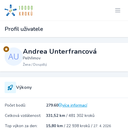
Profil uživatele
Andrea Unterfrancová
Pelhřimov
Žena / Dospělý
Výkony
Počet bodů:
279.60
více informací
Celková vzdálenost:
331,52 km
/
481 302 kroků
Top výkon za den:
15,80 km
/
22 938 kroků
/
27. 4. 2026