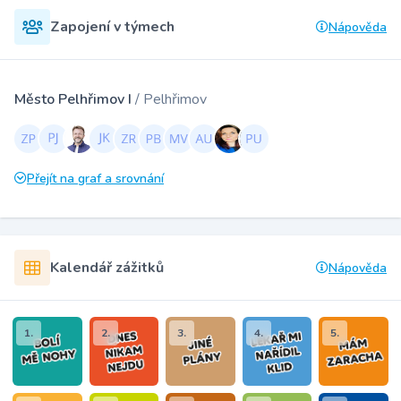
Zapojení v týmech
Nápověda
Město Pelhřimov I
/ Pelhřimov
Přejít na graf a srovnání
Kalendář zážitků
Nápověda
1.
2.
3.
4.
5.