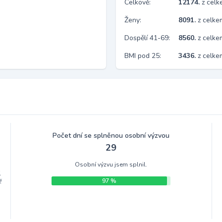
Celkově:
12174.
z cel
Ženy:
8091.
z celk
Dospělí 41-69:
8560.
z celk
BMI pod 25:
3436.
z celk
Počet dní se splněnou osobní výzvou
29
Osobní výzvu jsem splnil.
.
97 %
ž