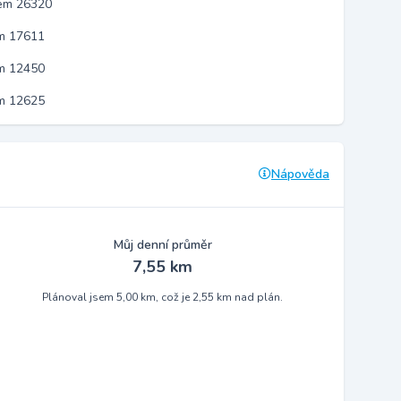
kem 26320
em 17611
em 12450
em 12625
Nápověda
Můj denní průměr
7,55 km
Plánoval jsem 5,00 km, což je 2,55 km nad plán.