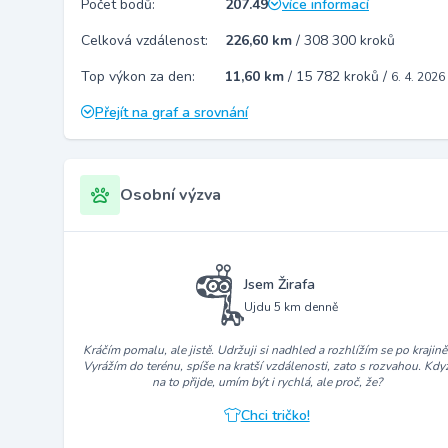
Počet bodů:
207.49
více informací
Celková vzdálenost:
226,60 km
/
308 300 kroků
Top výkon za den:
11,60 km
/
15 782 kroků
/
6. 4. 2026
Přejít na graf a srovnání
Osobní výzva
Jsem Žirafa
Ujdu 5 km denně
Kráčím pomalu, ale jistě. Udržuji si nadhled a rozhlížím se po krajině
Vyrážím do terénu, spíše na kratší vzdálenosti, zato s rozvahou. Kdy
na to přijde, umím být i rychlá, ale proč, že?
Chci tričko!