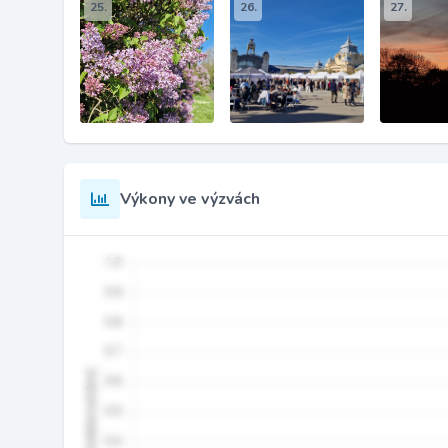
25.
26.
27.
Výkony ve výzvách