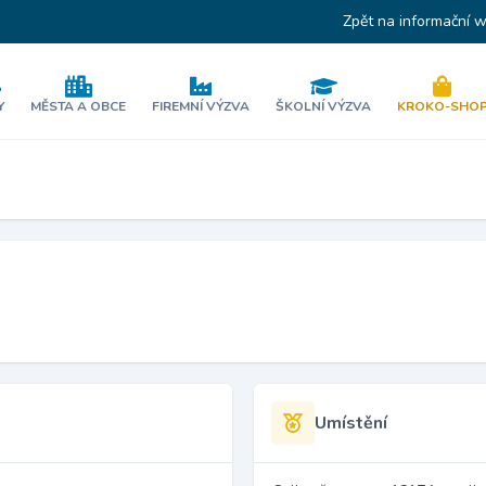
Zpět na informační 
Y
MĚSTA A OBCE
FIREMNÍ VÝZVA
ŠKOLNÍ VÝZVA
KROKO-SHO
Umístění