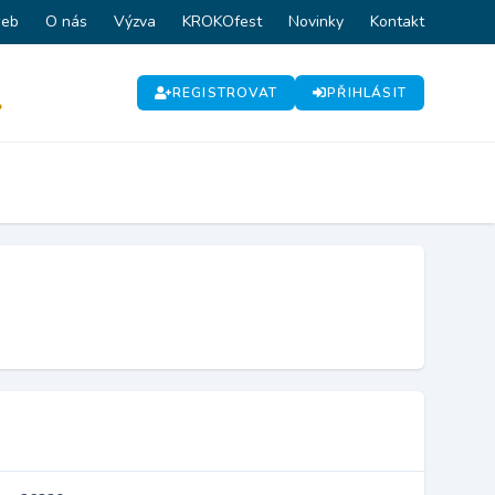
web
O nás
Výzva
KROKOfest
Novinky
Kontakt
REGISTROVAT
PŘIHLÁSIT
P