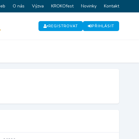
web
O nás
Výzva
KROKOfest
Novinky
Kontakt
REGISTROVAT
PŘIHLÁSIT
P