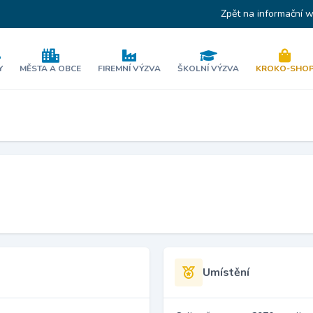
Zpět na informační 
Y
MĚSTA A OBCE
FIREMNÍ VÝZVA
ŠKOLNÍ VÝZVA
KROKO-SHO
Umístění