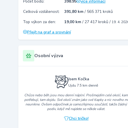
Počet bodů:
398.95
více informací
Celková vzdálenost:
391,80 km
/
565 371 kroků
Top výkon za den:
19,00 km
/
27 417 kroků
/
19. 4. 202
Přejít na graf a srovnání
Osobní výzva
Jsem Kočka
Ujdu 7.5 km denně
Chůze nebo běh jsou mou denní náplní. Prošmejdím celé okolí, ka
potřebuji, tam dojdu. Své okolí znám jako své tlapky a nic nového m
neunikne. Ovšem odpočinek je samozřejmou součástí, takže žádný
podiv, když mě najdete se někde válet.
Chci tričko!