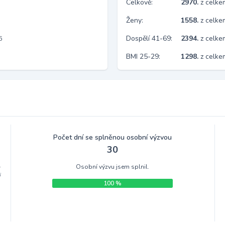
Celkově:
2970.
z celk
Ženy:
1558.
z celk
Dospělí 41-69:
2394.
z celk
6
BMI 25-29:
1298.
z celke
Počet dní se splněnou osobní výzvou
30
Osobní výzvu jsem splnil.
m
i
100 %