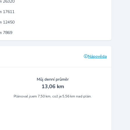
em 26320
em 17611
em 12450
m 7869
Nápověda
Můj denní průměr
13,06 km
Plánoval jsem 7,50 km, což je 5,56 km nad plán.