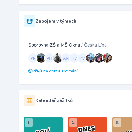
Zapojení v týmech
Sborovna ZŠ a MŠ Okna
/ Česká Lípa
Přejít na graf a srovnání
Kalendář zážitků
1.
2.
3.