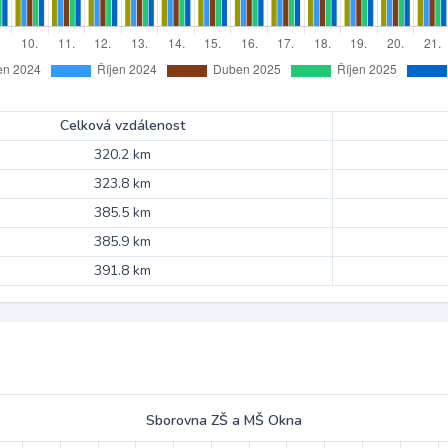
Celková vzdálenost
320.2 km
323.8 km
385.5 km
385.9 km
391.8 km
Sborovna ZŠ a MŠ Okna