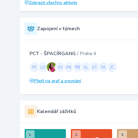
Zobrazit všechny aktivity
Zapojení v týmech
PCT - ŠPACÍRGANG
/ Praha 4
Přejít na graf a srovnání
Kalendář zážitků
1.
2.
3.