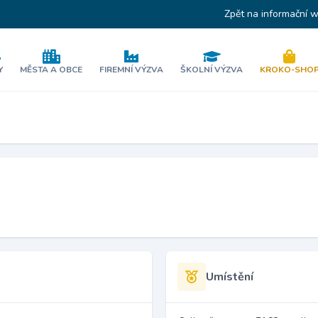
Zpět na informační 
Y
MĚSTA A OBCE
FIREMNÍ VÝZVA
ŠKOLNÍ VÝZVA
KROKO-SHO
Umístění