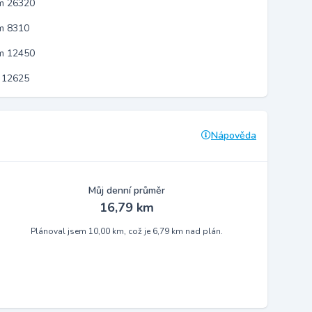
em 26320
m 8310
em 12450
 12625
Nápověda
Můj denní průměr
16,79 km
Plánoval jsem 10,00 km, což je 6,79 km nad plán.