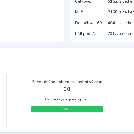
Celkově:
5162.
z celk
Muži:
2168.
z celke
Dospělí 41-69:
4041.
z celk
BMI pod 25:
731.
z celkem
Počet dní se splněnou osobní výzvou
30
Osobní výzvu jsem splnil.
100 %