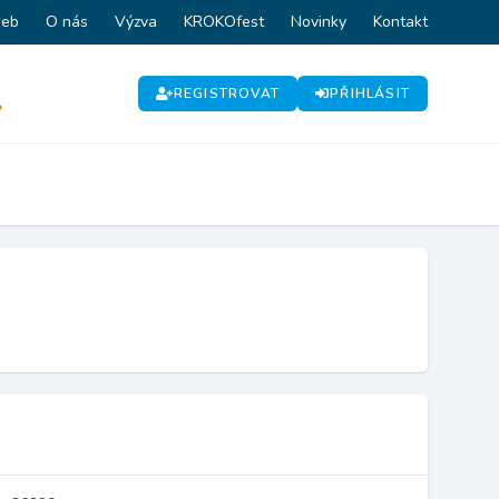
web
O nás
Výzva
KROKOfest
Novinky
Kontakt
REGISTROVAT
PŘIHLÁSIT
P