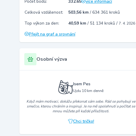
Počet bodů:
332.65
více informací
Celková vzdálenost:
503,56 km
/
634 361 kroků
Top výkon za den:
40,59 km
/
51 134 kroků
/
7. 4. 2026
Přejít na graf a srovnání
Osobní výzva
Jsem Pes
Ujdu 10 km denně
Když mám motivaci, dokážu překonat sám sebe. Rád se pohybuji ve
smečce, kterou chráním a inspiruji. Je na mě spolehnutí a počítat se
mnou můžete při každé příležitosti.
Chci tričko!