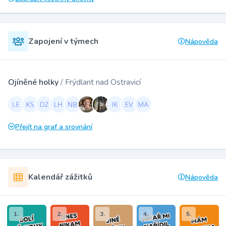
Zapojení v týmech
Nápověda
Ojíněné holky
/ Frýdlant nad Ostravicí
Přejít na graf a srovnání
Kalendář zážitků
Nápověda
1.
2.
3.
4.
5.