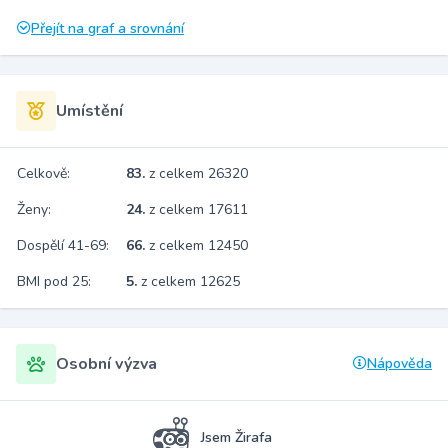
Přejít na graf a srovnání
Umístění
Celkově:
83.
z celkem 26320
Ženy:
24.
z celkem 17611
Dospělí 41-69:
66.
z celkem 12450
BMI pod 25:
5.
z celkem 12625
Osobní výzva
Nápověda
Jsem Žirafa