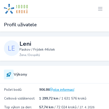
Profil uživatele
Leni
Paskov / Frýdek-Místek
Žena / Dospělý
Výkony
Počet bodů:
906.86
více informací
Celková vzdálenost:
1 299,72 km
/
1 631 576 kroků
Top výkon za den:
57,74 km
/
72 024 kroků
/
27. 4. 2026