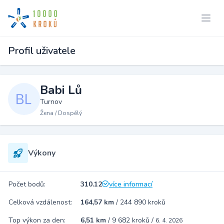
Profil uživatele
Babi Lů
Turnov
Žena / Dospělý
Výkony
Počet bodů:
310.12
více informací
Celková vzdálenost:
164,57 km
/
244 890 kroků
Top výkon za den:
6,51 km
/
9 682 kroků
/
6. 4. 2026