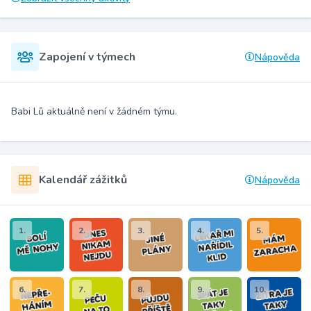
Zapojení v týmech
Nápověda
Babi Lů aktuálně není v žádném týmu.
Kalendář zážitků
Nápověda
1.
2.
3.
4.
5.
6.
7.
8.
9.
10.