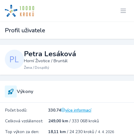
Profil uživatele
Petra Lesáková
Horní Životice / Bruntál
Žena / Dospělý
Výkony
Počet bodů:
330.74
více informací
Celková vzdálenost:
249,00 km
/
333 068 kroků
Top výkon za den:
18,11 km
/
24 230 kroků
/
4. 4. 2026