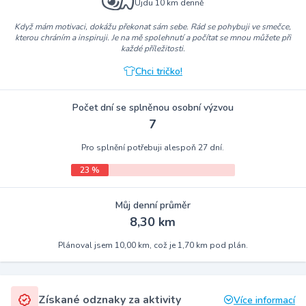
Ujdu 10 km denně
Když mám motivaci, dokážu překonat sám sebe. Rád se pohybuji ve smečce,
kterou chráním a inspiruji. Je na mě spolehnutí a počítat se mnou můžete při
každé příležitosti.
Chci tričko!
Počet dní se splněnou osobní výzvou
7
Pro splnění potřebuji alespoň 27 dní.
23 %
Můj denní průměr
8,30 km
Plánoval jsem 10,00 km, což je 1,70 km pod plán.
Získané odznaky za aktivity
Více informací