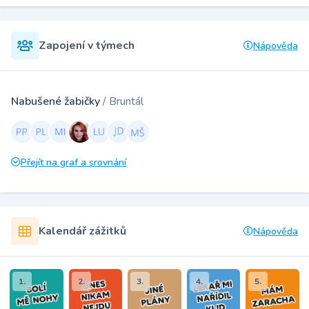
Zapojení v týmech
Nápověda
Nabušené žabičky
/ Bruntál
Přejít na graf a srovnání
Kalendář zážitků
Nápověda
1.
2.
3.
4.
5.