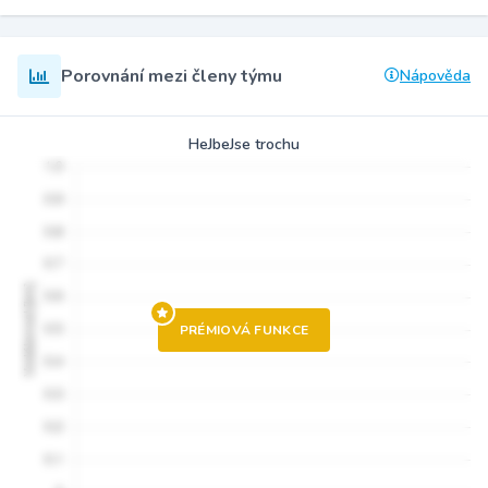
Porovnání mezi členy týmu
Nápověda
HeJbeJse trochu
PRÉMIOVÁ FUNKCE