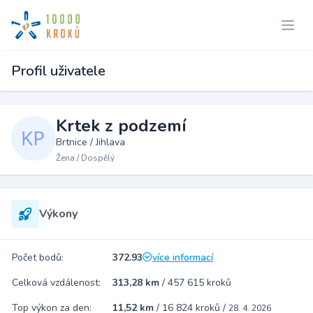
Profil uživatele
Krtek z podzemí
Brtnice / Jihlava
Žena / Dospělý
Výkony
Počet bodů:
372.93
více informací
Celková vzdálenost:
313,28 km
/
457 615 kroků
Top výkon za den:
11,52 km
/
16 824 kroků
/
28. 4. 2026