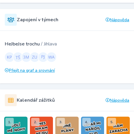
Zapojení v týmech
Nápověda
HeJbeJse trochu
/ Jihlava
Přejít na graf a srovnání
Kalendář zážitků
Nápověda
1.
2.
3.
4.
5.