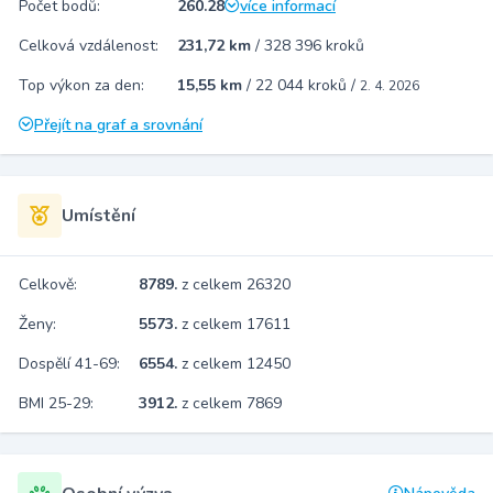
Počet bodů:
260.28
více informací
Celková vzdálenost:
231,72 km
/
328 396 kroků
Top výkon za den:
15,55 km
/
22 044 kroků
/
2. 4. 2026
Přejít na graf a srovnání
Umístění
Celkově:
8789.
z celkem 26320
Ženy:
5573.
z celkem 17611
Dospělí 41-69:
6554.
z celkem 12450
BMI 25-29:
3912.
z celkem 7869