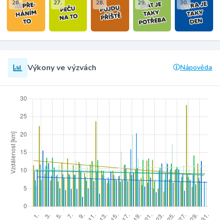
26.
27.
28.
29.
30.
Výkony ve výzvách
Nápověda