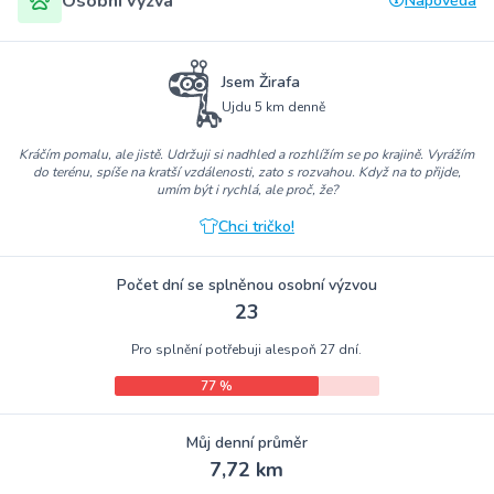
Osobní výzva
Nápověda
Jsem Žirafa
Ujdu 5 km denně
Kráčím pomalu, ale jistě. Udržuji si nadhled a rozhlížím se po krajině. Vyrážím
do terénu, spíše na kratší vzdálenosti, zato s rozvahou. Když na to přijde,
umím být i rychlá, ale proč, že?
Chci tričko!
Počet dní se splněnou osobní výzvou
23
Pro splnění potřebuji alespoň 27 dní.
77 %
Můj denní průměr
7,72 km