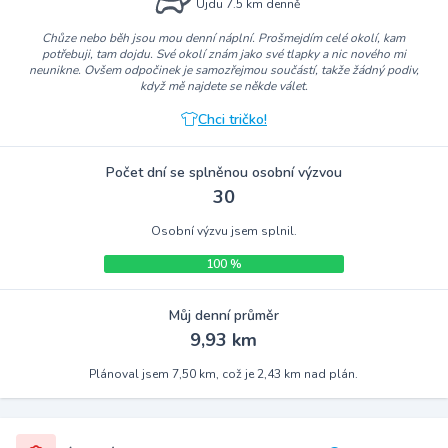
Ujdu 7.5 km denně
Chůze nebo běh jsou mou denní náplní. Prošmejdím celé okolí, kam
potřebuji, tam dojdu. Své okolí znám jako své tlapky a nic nového mi
neunikne. Ovšem odpočinek je samozřejmou součástí, takže žádný podiv,
když mě najdete se někde válet.
Chci tričko!
Počet dní se splněnou osobní výzvou
30
Osobní výzvu jsem splnil.
100 %
Můj denní průměr
9,93 km
Plánoval jsem 7,50 km, což je 2,43 km nad plán.