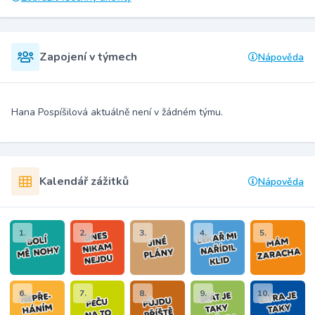
Zapojení v týmech
Nápověda
Hana Pospíšilová aktuálně není v žádném týmu.
Kalendář zážitků
Nápověda
1.
2.
3.
4.
5.
6.
7.
8.
9.
10.