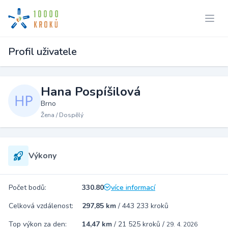
Profil uživatele
Hana Pospíšilová
Brno
Žena / Dospělý
Výkony
Počet bodů:
330.80
více informací
Celková vzdálenost:
297,85 km
/
443 233 kroků
Top výkon za den:
14,47 km
/
21 525 kroků
/
29. 4. 2026