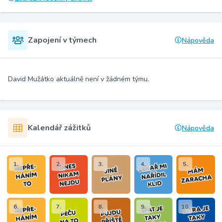
Zapojení v týmech
Nápověda
David Mužátko aktuálně není v žádném týmu.
Kalendář zážitků
Nápověda
1.
2.
3.
4.
5.
6.
7.
8.
9.
10.