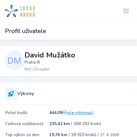
Profil uživatele
David Mužátko
Praha 8
Muž / Dospělý
Výkony
Počet bodů:
444.09
více informací
Celková vzdálenost:
335,42 km
/
368 183 kroků
Top výkon za den:
19,76 km
/
18 920 kroků
/
27. 4. 2026