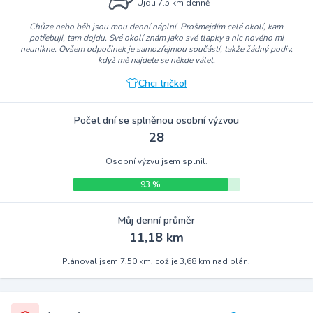
Ujdu 7.5 km denně
Chůze nebo běh jsou mou denní náplní. Prošmejdím celé okolí, kam
potřebuji, tam dojdu. Své okolí znám jako své tlapky a nic nového mi
neunikne. Ovšem odpočinek je samozřejmou součástí, takže žádný podiv,
když mě najdete se někde válet.
Chci tričko!
Počet dní se splněnou osobní výzvou
28
Osobní výzvu jsem splnil.
93 %
Můj denní průměr
11,18 km
Plánoval jsem 7,50 km, což je 3,68 km nad plán.