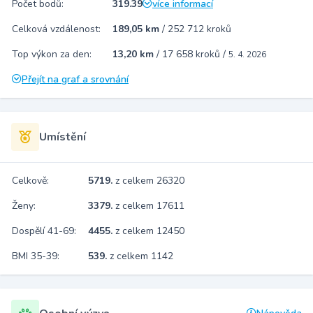
Počet bodů:
319.39
více informací
Celková vzdálenost:
189,05 km
/
252 712 kroků
Top výkon za den:
13,20 km
/
17 658 kroků
/
5. 4. 2026
Přejít na graf a srovnání
Umístění
Celkově:
5719.
z celkem 26320
Ženy:
3379.
z celkem 17611
Dospělí 41-69:
4455.
z celkem 12450
BMI 35-39:
539.
z celkem 1142