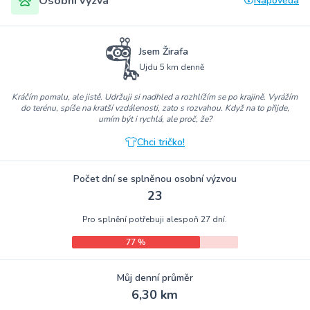
Osobní výzva
Nápověda
Jsem Žirafa
Ujdu 5 km denně
Kráčím pomalu, ale jistě. Udržuji si nadhled a rozhlížím se po krajině. Vyrážím
do terénu, spíše na kratší vzdálenosti, zato s rozvahou. Když na to přijde,
umím být i rychlá, ale proč, že?
Chci tričko!
Počet dní se splněnou osobní výzvou
23
Pro splnění potřebuji alespoň 27 dní.
77 %
Můj denní průměr
6,30 km