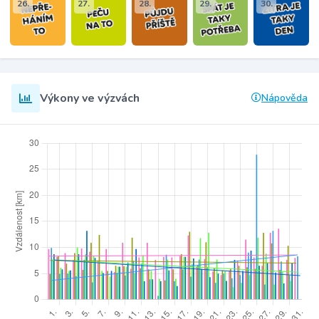
26.
27.
28.
29.
30.
Výkony ve výzvách
Nápověda