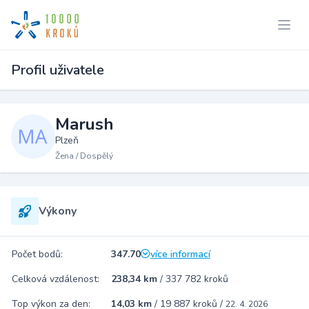
Profil uživatele
Marush
Plzeň
Žena / Dospělý
Výkony
Počet bodů:
347.70
více informací
Celková vzdálenost:
238,34 km
/
337 782 kroků
Top výkon za den:
14,03 km
/
19 887 kroků
/
22. 4. 2026