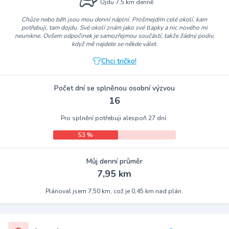
Ujdu 7.5 km denně
Chůze nebo běh jsou mou denní náplní. Prošmejdím celé okolí, kam
potřebuji, tam dojdu. Své okolí znám jako své tlapky a nic nového mi
neunikne. Ovšem odpočinek je samozřejmou součástí, takže žádný podiv,
když mě najdete se někde válet.
Chci tričko!
Počet dní se splněnou osobní výzvou
16
Pro splnění potřebuji alespoň 27 dní.
53 %
Můj denní průměr
7,95 km
Plánoval jsem 7,50 km, což je 0,45 km nad plán.