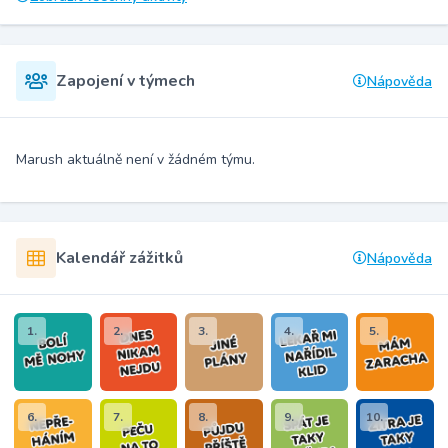
Zapojení v týmech
Nápověda
Marush aktuálně není v žádném týmu.
Kalendář zážitků
Nápověda
1.
2.
3.
4.
5.
6.
7.
8.
9.
10.