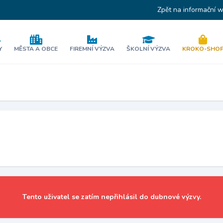
Zpět na informační 
Y
MĚSTA A OBCE
FIREMNÍ VÝZVA
ŠKOLNÍ VÝZVA
KROKO-SHO
Tento uživatel se zatím nepřihlásil do dubnové výzvy.