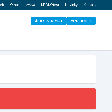
web
O nás
Výzva
KROKOfest
Novinky
Kontakt
REGISTROVAT
PŘIHLÁSIT
P