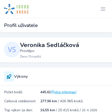
Profil uživatele
Veronika Sedláčková
Prostějov
Žena / Dospělý
Výkony
Počet bodů:
445.61
více informací
Celková vzdálenost:
277,96 km
/
426 965 kroků
Top výkon za den:
16,55 km
/
25 415 kroků
/
20. 4. 2026