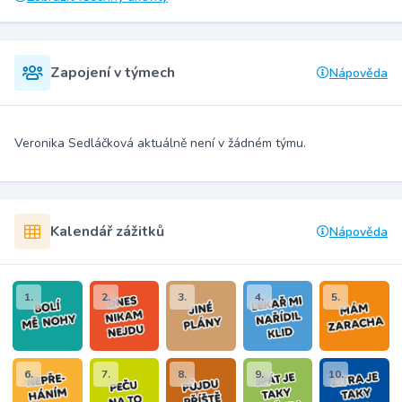
Zapojení v týmech
Nápověda
Veronika Sedláčková aktuálně není v žádném týmu.
Kalendář zážitků
Nápověda
1.
2.
3.
4.
5.
6.
7.
8.
9.
10.