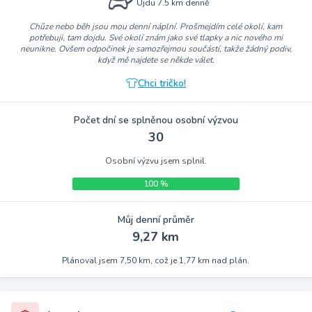
Ujdu 7.5 km denně
Chůze nebo běh jsou mou denní náplní. Prošmejdím celé okolí, kam
potřebuji, tam dojdu. Své okolí znám jako své tlapky a nic nového mi
neunikne. Ovšem odpočinek je samozřejmou součástí, takže žádný podiv,
když mě najdete se někde válet.
Chci tričko!
Počet dní se splněnou osobní výzvou
30
Osobní výzvu jsem splnil.
100 %
Můj denní průměr
9,27 km
Plánoval jsem 7,50 km, což je 1,77 km nad plán.